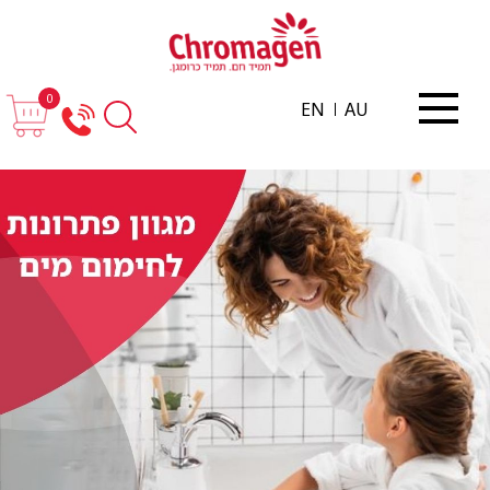
0
EN
AU