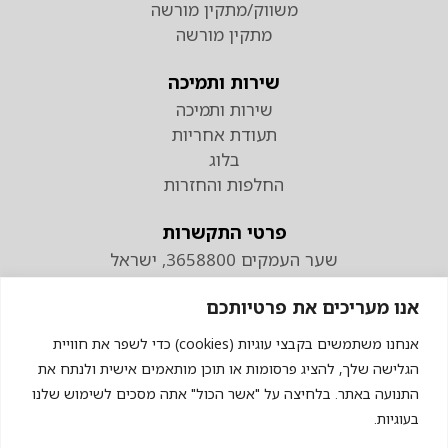
משווק/מתקין מורשה
מתקין מורשה
שירות ותמיכה
שירות ותמיכה
תעודת אחריות
בלוג
החלפות והחזרות
פרטי התקשרות
שער העמקים 3658800, ישראל
טלפון
אנו מעריכים את פרטיותכם
074-7110298
פקס 04-9538883
אנחנו משתמשים בקבצי עוגיות (cookies) כדי לשפר את חוויית
הגלישה שלך, להציג פרסומות או תוכן מותאמים אישית ולנתח את
התנועה באתר. בלחיצה על "אשר הכול" אתה מסכים לשימוש שלנו
בעוגיות.