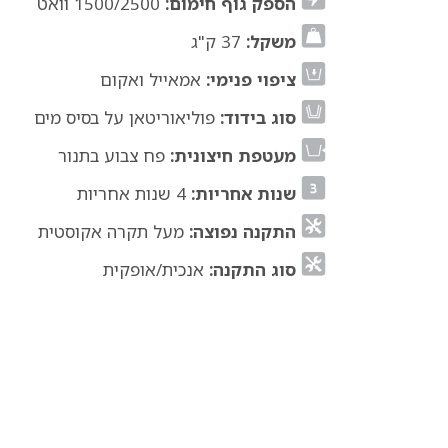
הספק גוף חימום:
1500/2500 וואט
משקל:
37 ק"ג
ציפוי פנימי:
אמאייל ואקום
סוג בידוד:
פוליאוריטאן על בסיס מים
מעטפת חיצונית:
פח צבוע בתנור
שנות אחריות:
4 שנות אחריות
התקנה נפוצה:
מעל תקרה אקוסטית
סוג התקנה:
אנכית/אופקית