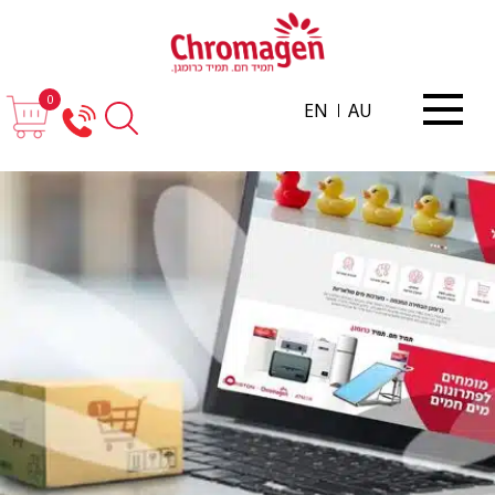
0
EN
AU