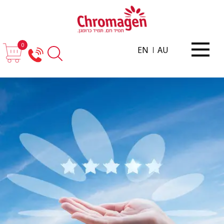
0
EN
AU