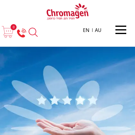
0
EN
AU