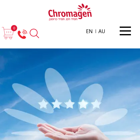
0
EN
AU