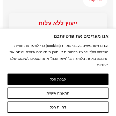
צרו קשר
ייעוץ ללא עלות
תכנון ראשוני + הצעת מחיר
אנו מעריכים את פרטיותכם
אנחנו משתמשים בקבצי עוגיות (cookies) כדי לשפר את חוויית
הגלישה שלך, להציג פרסומות או תוכן מותאמים אישית ולנתח את
התנועה באתר. בלחיצה על "אשר הכול" אתה מסכים לשימוש שלנו
בעוגיות.
שירות לקוחות
ניווט מהיר
קבלת הכל
פתרונות
לשאלות ותמיכה:
טופס יצירת קשר
·
שירות
קטלוג מוצרים
התאמה אישית
קריירה
© כרומגן בע״מ
דחיית הכל