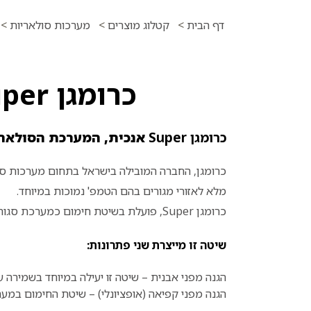
דף הבית
>
קטלוג מוצרים
>
מערכות סולאריות
>
כרומגן Super אנכית -מערכות סולאריות חכמות
כרומגן
Super
אנכית, המערכת הסולארי
כרומגן
, החברה המובילה בישראל בתחום מערכות ס
מלא לאזורי מגורים בהם הטמפ' נמוכות במיוחד.
כרומגן
Super
, פועלת בשיטת חימום כמערכת סגורה
שיטה זו מייצרת שני פתרונות:
הגנה מפני אבנית – שיטה זו יעילה במיוחד בשמירה 
הגנה מפני קפיאה (אופציונלי) – שיטת החימום במע