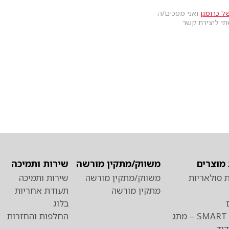
ל כרומגן
ואני מסכים/ה
תי ליצירת קשר
מוצרים
משווק/מתקין מורשה
שירות ותמיכה
 סולאריות
משווק/מתקין מורשה
שירות ותמיכה
מתקין מורשה
תעודת אחריות
בלוג
כרומגן SMART – מתג
החלפות והחזרות
וד