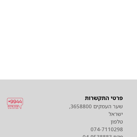
פרטי התקשרות
שער העמקים 3658800,
ישראל
טלפון
074-7110298
פקס 04-9538883