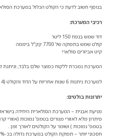
בנוסף חשוב לדעת כי הקולט הכלול במערכת הסולארי
רכיבי המערכת:
דוד שמש בנפח 150 ליטר
קולט שמש בתפוקה של 7700 קק"ל ביממה
קיט אביזרים סולארי
המערכת נמכרת ללקוח כמוצר שלם בלבד, וניתנת להת
למערכת ניתנות 6 שנות אחריות על הדוד והקולט (4 שנות אחריות + 2 שנות אחריות מוגבלת).
יתרונות בולטים:
מניעת אבנית – המערכת הסולארית היחידה בישראל
פיתרון מלא לאזורי מגורים בטמפ' נמוכות (אזורי קר
בטמפ' נמוכות ) ושומר על הקולטים לאורך זמן .
חסכוני יותר – תפוקת הקולט במערכת גדולה בכ-10% בהשוואה לקולט רגיל. כך שנהנים מכמות גדולה יותר של מים חמים.