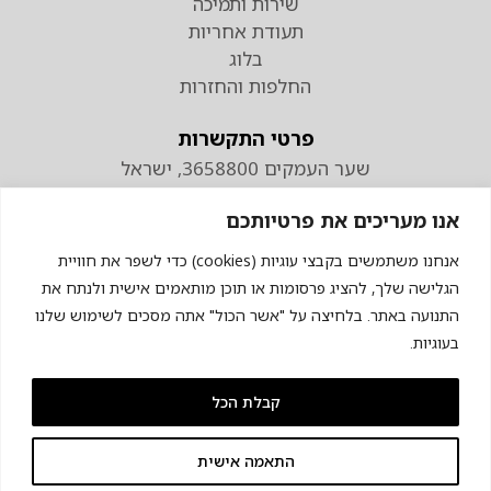
שירות ותמיכה
תעודת אחריות
בלוג
החלפות והחזרות
פרטי התקשרות
שער העמקים 3658800, ישראל
טלפון
אנו מעריכים את פרטיותכם
074-7110298
פקס 04-9538883
אנחנו משתמשים בקבצי עוגיות (cookies) כדי לשפר את חוויית
הגלישה שלך, להציג פרסומות או תוכן מותאמים אישית ולנתח את
התנועה באתר. בלחיצה על "אשר הכול" אתה מסכים לשימוש שלנו
בעוגיות.
קבלת הכל
© כל הזכויות שמורות לכרומגן
התאמה אישית
מדיניות פרטיות
תקנון האתר
הצהרת נגישות
ניהול הגדרות מעקב