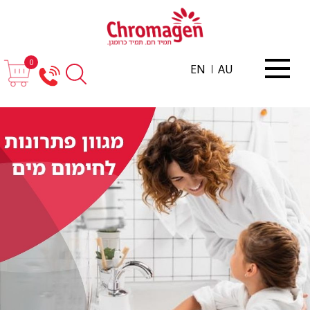
0
EN
AU