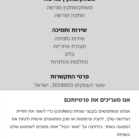
משווק/מתקין מורשה
מתקין מורשה
שירות ותמיכה
שירות ותמיכה
תעודת אחריות
בלוג
החלפות והחזרות
פרטי התקשרות
שער העמקים 3658800, ישראל
טלפון
אנו מעריכים את פרטיותכם
074-7110298
פקס 04-9538883
אנחנו משתמשים בקבצי עוגיות (cookies) כדי לשפר את חוויית
הגלישה שלך, להציג פרסומות או תוכן מותאמים אישית ולנתח את
התנועה באתר. בלחיצה על "אשר הכול" אתה מסכים לשימוש שלנו
בעוגיות.