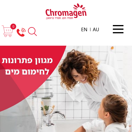
0
EN
AU