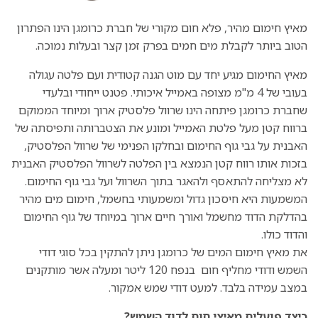
מאיץ חימום מהיר, פלא חום מקורי של חברת כרומגן הינו הפתרון
הטוב ביותר לקבלת מים חמים בפרק זמן קצר ובעלות נמוכה.
מאיץ החימום מגיע יחד עם מוט הגנה קטודית ועם פלטה עגולה
בעובי של 4 מ"מ מצופה באמייל איכותי. פטנט ייחודי ובלעדי
שחברת כרומגן פיתחה הינו שרוול פלסטיק ארוך ומיוחד הממוקם
ברווח קטן מעל פלטת האמייל ומונע את הצטברותה ותפיסתה של
האבנית על גבי גוף החימום ובחלקו הפנימי של שרוול הפלסטיק,
בזכות אותו רווח קטן הנמצא בין הפלטה לשרוול הפלסטיק האבנית
לא מצליחה להתאסף ולהאגר בתוך השרוול ועל גבי גוף החימום.
המשמעות היא חיסכון גדול ומשמעותי בחשמל, חימום מים מהיר
בהדלקת הדוד מחשמל ואורך חיים ארוך במיוחד של גוף החימום
והדוד כולו.
את מאיץ חימום המים של כרומגן ניתן להתקין בכל סוגי דודי
השמש ודודי מחליף חום בנפח 120 ליטר ומעלה אשר מותקנים
במצב עמידה בלבד. למעט דודי שמש אמקור.
כיצד פועלים מאיצי חום לדוד השמש?