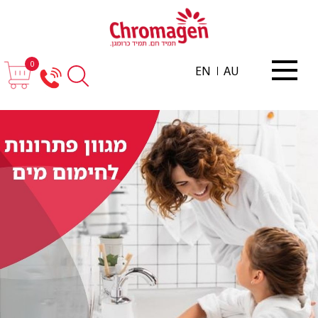
0
EN
AU