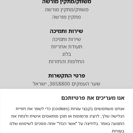
משווק/מתקין מורשה
משווק/מתקין מורשה
מתקין מורשה
שירות ותמיכה
שירות ותמיכה
תעודת אחריות
בלוג
החלפות והחזרות
פרטי התקשרות
שער העמקים 3658800, ישראל
טלפון
אנו מעריכים את פרטיותכם
074-7110298
פקס 04-9538883
אנחנו משתמשים בקבצי עוגיות (cookies) כדי לשפר את חוויית
הגלישה שלך, להציג פרסומות או תוכן מותאמים אישית ולנתח את
התנועה באתר. בלחיצה על "אשר הכול" אתה מסכים לשימוש שלנו
בעוגיות.