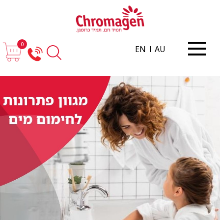
0
EN
AU