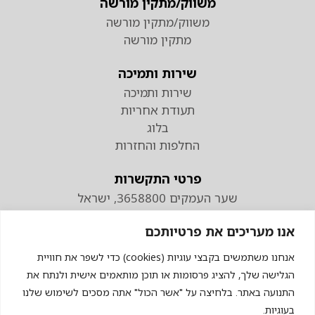
משווק/מתקין מורשה
משווק/מתקין מורשה
מתקין מורשה
שירות ותמיכה
שירות ותמיכה
תעודת אחריות
בלוג
החלפות והחזרות
פרטי התקשרות
שער העמקים 3658800, ישראל
טלפון
אנו מעריכים את פרטיותכם
074-7110298
פקס 04-9538883
אנחנו משתמשים בקבצי עוגיות (cookies) כדי לשפר את חוויית
הגלישה שלך, להציג פרסומות או תוכן מותאמים אישית ולנתח את
התנועה באתר. בלחיצה על "אשר הכול" אתה מסכים לשימוש שלנו
בעוגיות.