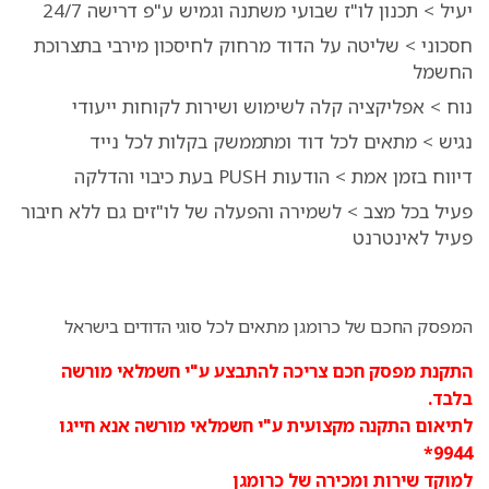
יעיל > תכנון לו"ז שבועי משתנה וגמיש ע"פ דרישה 24/7
חסכוני > שליטה על הדוד מרחוק לחיסכון מירבי בתצרוכת
החשמל
נוח > אפליקציה קלה לשימוש ושירות לקוחות ייעודי
נגיש > מתאים לכל דוד ומתממשק בקלות לכל נייד
דיווח בזמן אמת > הודעות PUSH בעת כיבוי והדלקה
פעיל בכל מצב > לשמירה והפעלה של לו"זים גם ללא חיבור
פעיל לאינטרנט
המפסק החכם של כרומגן מתאים לכל סוגי הדודים בישראל
התקנת מפסק חכם צריכה להתבצע ע"י חשמלאי מורשה
בלבד.
לתיאום התקנה מקצועית ע"י חשמלאי מורשה אנא חייגו
9944*
למוקד שירות ומכירה של כרומגן