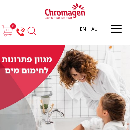
0
EN
AU