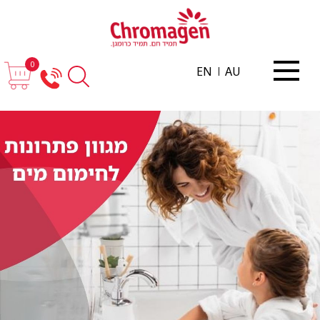
0
EN
AU