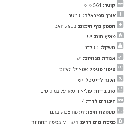
קוטר:
561 מ"מ
אורך ספיראלה:
6 מטר
הספק גוף חימום:
2500 וואט
מאיץ חום:
יש
משקל:
66 ק"ג
אנודת מגנזיום:
יש
ציפוי פנימי:
אמאייל ואקום
הכנה לדיגיטל:
יש
סוג בידוד:
פוליאוריטאן על בסיס מים
חיבורים לדוד:
4
מעטפת חיצונית:
פח צבוע בתנור
כניסת מים קרים:
3/4"-M בכיפה תחתונה