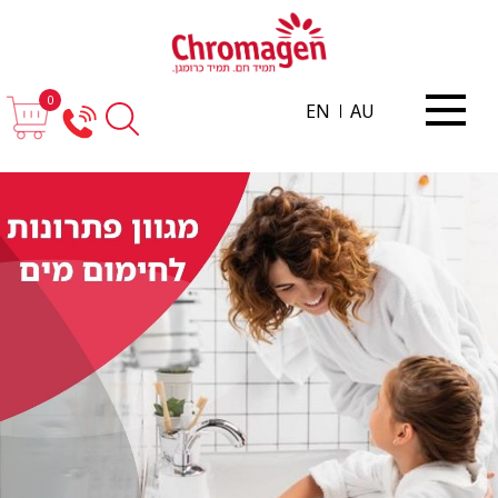
0
EN
AU