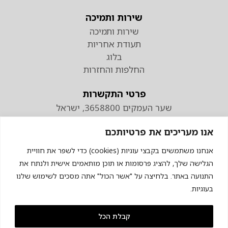
שירות ותמיכה
שירות ותמיכה
תעודת אחריות
בלוג
החלפות והחזרות
פרטי התקשרות
שער העמקים 3658800, ישראל
טלפון
אנו מעריכים את פרטיותכם
074-7110298
פקס 04-9538883
אנחנו משתמשים בקבצי עוגיות (cookies) כדי לשפר את חוויית
הגלישה שלך, להציג פרסומות או תוכן מותאמים אישית ולנתח את
התנועה באתר. בלחיצה על "אשר הכול" אתה מסכים לשימוש שלנו
בעוגיות.
קבלת הכל
© כל הזכויות שמורות לכרומגן