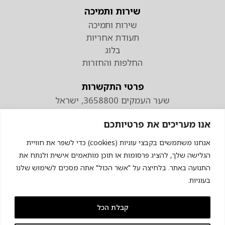
שירות ותמיכה
שירות ותמיכה
תעודת אחריות
בלוג
החלפות והחזרות
פרטי התקשרות
שער העמקים 3658800, ישראל
טלפון
אנו מעריכים את פרטיותכם
074-7110298
פקס 04-9538883
אנחנו משתמשים בקבצי עוגיות (cookies) כדי לשפר את חוויית
הגלישה שלך, להציג פרסומות או תוכן מותאמים אישית ולנתח את
התנועה באתר. בלחיצה על "אשר הכול" אתה מסכים לשימוש שלנו
בעוגיות.
קבלת הכל
© כל הזכויות שמורות לכרומגן