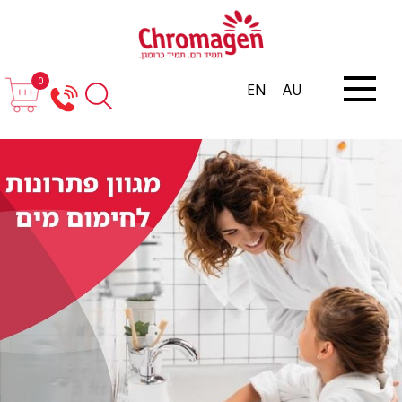
0
EN
AU