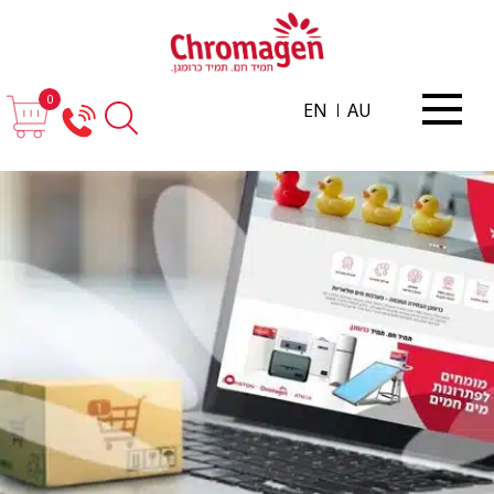
0
EN
AU