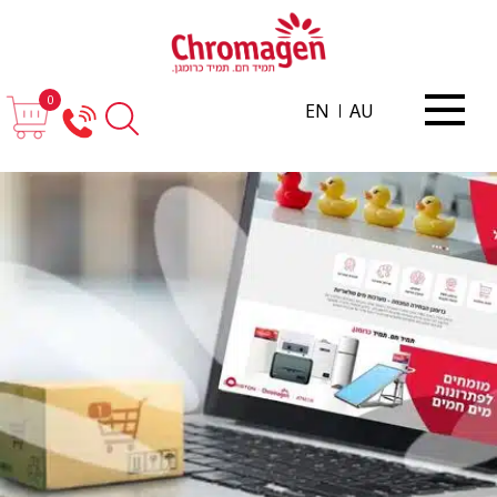
0
EN
AU