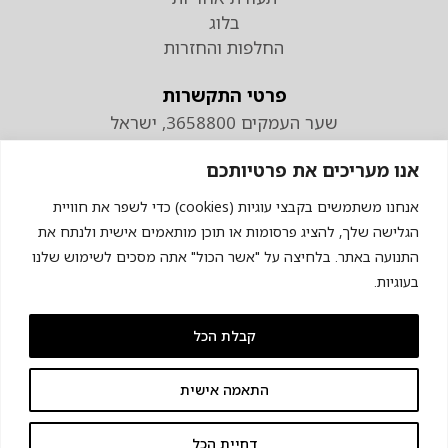
בלוג
החלפות והחזרות
פרטי התקשרות
שער העמקים 3658800, ישראל
טלפון
אנו מעריכים את פרטיותכם
074-7110298
פקס 04-9538883
אנחנו משתמשים בקבצי עוגיות (cookies) כדי לשפר את חוויית
הגלישה שלך, להציג פרסומות או תוכן מותאמים אישית ולנתח את
התנועה באתר. בלחיצה על "אשר הכול" אתה מסכים לשימוש שלנו
בעוגיות.
קבלת הכל
© כל הזכויות שמורות לכרומגן
התאמה אישית
מדיניות פרטיות
תקנון האתר
הצהרת נגישות
ניהול הגדרות מעקב
דחיית הכל