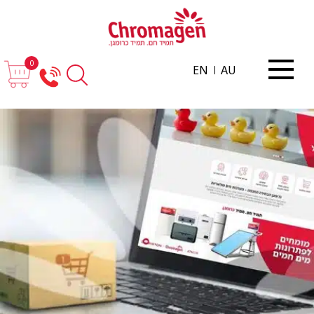
0
EN
AU