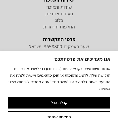
שירות ותמיכה
תעודת אחריות
בלוג
החלפות והחזרות
פרטי התקשרות
שער העמקים 3658800, ישראל
טלפון
אנו מעריכים את פרטיותכם
074-7110298
פקס 04-9538883
אנחנו משתמשים בקבצי עוגיות (cookies) כדי לשפר את חוויית
הגלישה שלך, להציג פרסומות או תוכן מותאמים אישית ולנתח את
התנועה באתר. בלחיצה על "אשר הכול" אתה מסכים לשימוש שלנו
בעוגיות.
קבלת הכל
© כל הזכויות שמורות לכרומגן
התאמה אישית
מדיניות פרטיות
תקנון האתר
הצהרת נגישות