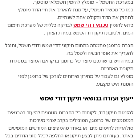
במערכת החשמל – מומלץ להזמין חשמלאי מוסמך.
כמו כל מכשיר חשמלי, על מנת להאריך את חיי הדוד מומלץ
לתחזק את הדוד והקולט אחת לשנתיים.
כדאי להזמין
טכנאי דודי שמש
לבדיקה כללית של מערכת חימום
המים, ולטובת תיקון דוד השמש במידת הצורך.
חברת כרומגן מתמחה בתחום תיקוני דודי שמש ודודי חשמל, ותוכל
להעריך את אופי הבעיה ולטפל בה.
במידה ויש ברשותכם מוצר של כרומגן בדקו אם המוצר במסגרת
תקופת האחריות.
מומלץ גם לעבור על מחירון שירותים לצרכן של כרומגן לפני
הזמנת איש מקצוע.
ייעוץ ועזרה בנושאי תיקון דודי שמש
להזמנת תיקון דוד, לקוחות כל החברות מוזמנים להיעזר בטכנאים
המוסמכים של כרומגן, ה
מובילים בקרב יצרני מערכות
סולאריות
לחימום מים
, או באחד מהמפיצים המורשים המופיעים
באתר, בעזרתם ניתן לבצע תיקון או החלפה לכלל סוגי הדודים בכל