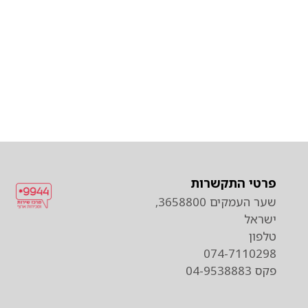
פרטי התקשרות
שער העמקים 3658800,
ישראל
טלפון
074-7110298
פקס 04-9538883