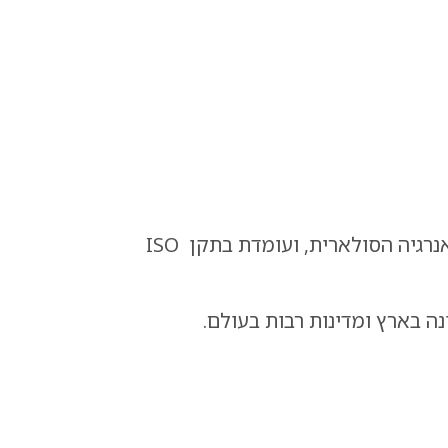
מערכת ניהול האיכות של כרומגן, דודי השמש וקולטי השמש, הינה מהמחמירות בענף מערכות האנרגיה הסולארית, ועומדת בתקן ISO
 בארץ ומדינות רבות בעולם.