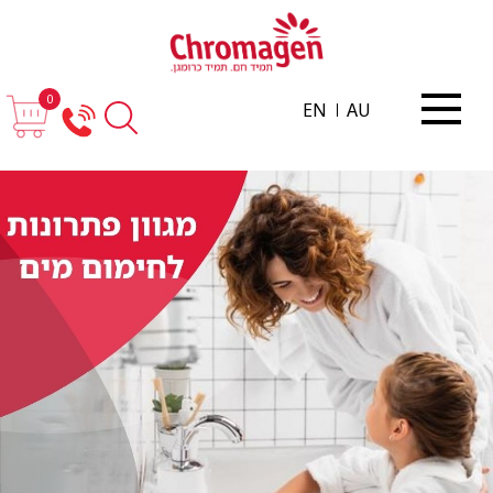
0
EN
AU