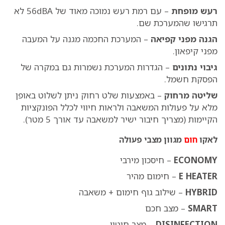
רעש מופחת
– עם רמת רעש נמוכה מאוד של 56dBA לא
תרגישו שהמערכת שם.
הגנה מפני קפיאה
– המערכת החכמה מגנה על המעבה
מפני קיפאון.
גיבוי נתונים
– הגדרות המערכת נשמרות גם במקרה של
הפסקת חשמל.
שליטה מרחוק
– באמצעות שלט רחוק ניתן לשלוט באופן
מלא על פעולות המשאבה ולראות חיווי לכלל הפונקציות
הקיימות (מצריך חיבור ישיר למשאבה עד אורך 5 מטר).
לאקו
חום
מגוון מצבי פעולה
ECONOMY
– חיסכון מירבי
E HEATER
– חימום מהיר
HYBRID
– שילוב גוף חימום + משאבה
SMART
– מצב חכם
DISINFECTION
– מצב חיטוי