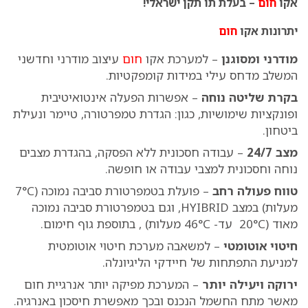
אקו
חום
– בעלת תו תקן ישראלי!
יתרונות אקו
חום
מודרני ומסוגנן
– למערכת אקו
חום
עיצוב מודרני וחדשני
המשלב מדחס עילי במידות קומפקטיות.
בקרת שליטה נוחה
– אפשרות הפעלה אינטואיטיבית
ופונקציות שימושיות, כגון: הגדרת טמפרטורה, טיימר ונעילת
ביטחון.
מצב 24/7
– עבודה חסכונית ללא הפסקה, בהגדרת מצבים
נוחה וחסכונית למצבי עבודה או חופשה.
טווח פעולה רחב
– פועלת בטמפרטורת סביבה נמוכה (7°C
מעלות) במצב HYIBRID, וגם בטמפרטורת סביבה נמוכה
מאוד (20°C עד- 46°C מעלות) , בתוספת גוף חימום.
חיטוי אוטומטי
– למשאבה מערכת חיטוי אוטומטית
למניעת התפתחות של חיידקי הליגיונלה.
ירוקה ויעילה יותר
– המערכת מפיקה יותר אנרגיית חום
מאשר מתח החשמל הנכנס ובכך מאפשרת חיסכון באנרגיה.