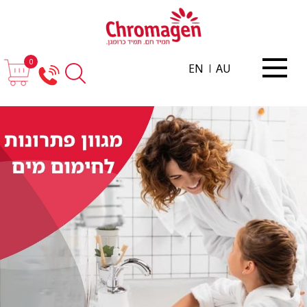
0
EN
AU