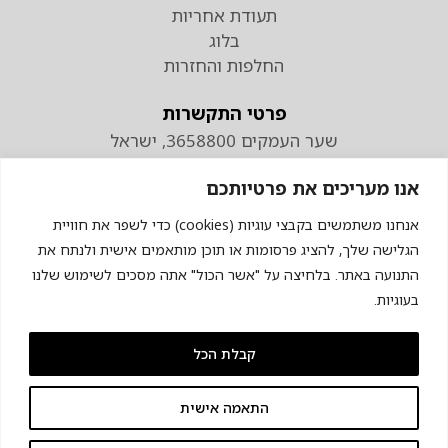
תעודת אחריות
בלוג
החלפות והחזרות
פרטי התקשרות
שער העמקים 3658800, ישראל
טלפון
אנו מעריכים את פרטיותכם
074-7110298
פקס 04-9538883
אנחנו משתמשים בקבצי עוגיות (cookies) כדי לשפר את חוויית
הגלישה שלך, להציג פרסומות או תוכן מותאמים אישית ולנתח את
התנועה באתר. בלחיצה על "אשר הכול" אתה מסכים לשימוש שלנו
בעוגיות.
קבלת הכל
© כל הזכויות שמורות לכרומגן
התאמה אישית
מדיניות פרטיות
תקנון האתר
הצהרת נגישות
ניהול הגדרות מעקב