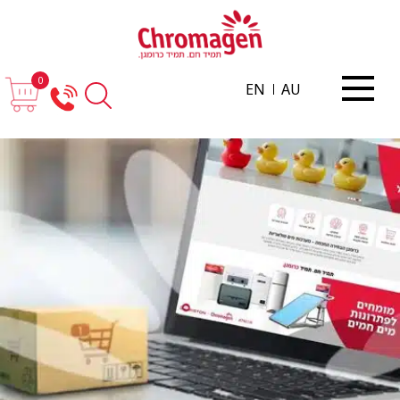
0
EN
AU