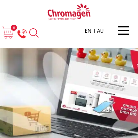
0
EN
AU