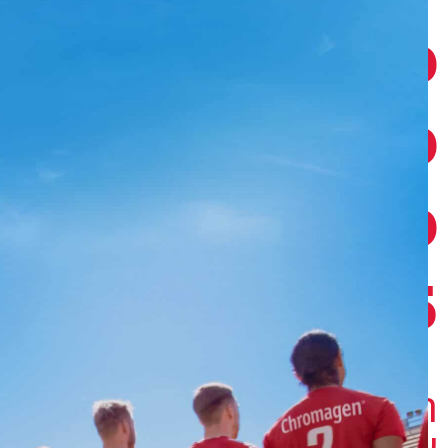
נס
תקינים
קצועי
202
ודה
ל