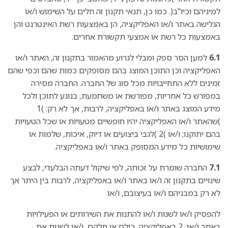
למיניהם וכיו"ב(. כמו כן, תנאי תקנון זה חלים על השימוש ו/או
הגלישה באתר ו/או האפליקציה, הן באמצעות רשת האינטרנט והן
באמצעות כל רשת או אמצעי תקשורת אחרים.
6.1
למען הסר ספק ומבלי לגרוע מהאמור בתקנון זה, האתר ו/או
האפליקציה וכן התוכן המוצג בהם מסופקים כמות שהם וכפי שהם
זמינים ללא התחייבויות מכל סוג של החברה. החברה מסירה
במפורש כל אחריות, מפורשת או משתמעת, בנוגע לתוכן ולכל
מידע המוצג באתר ו/או באפליקציה, לרבות, אך לא רק: )1
)שהאתר ו/או האפליקציה יהיו חופשיים מטעויות או שכל הטעויות
בהם יתוקנו; ו/או )2 )לגבי ביצועים או דיוק, איכות, שלמות או
שימושיות כל מידע המסופק באתר ו/או באפליקציה.
7.1
החברה שומרת על זכותה, לפי שיקול דעתה הבלעדי, לבצע
שינויים בתקנון זה ו/או באתר ו/או באפליקציה, לרבות בין היתר אך
לא רק במבניהם ו/או בעיצובם, ו/או
להפסיק ו/או לשנות ו/או להתנות את השירותים או הפעילויות
באתר ו/או 2 באפליקציה, כולם או חלקם, ו/או לשנות את