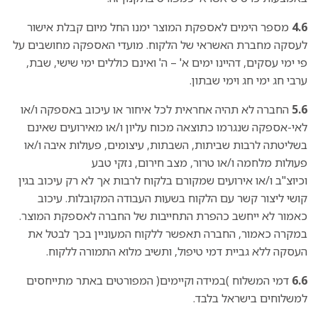
4.6
מספר הימים לאספקת המוצר ימנו החל מיום קבלת אישור
לעסקה מחברת האשראי של הלקוח. מועדי האספקה מחושבים על
פי ימי עסקים, דהיינו ימים א' – ה' ואינם כוללים ימי שישי, שבת,
ערבי חג ימי חג וימי שבתון.
5.6
החברה לא תהיה אחראית לכל איחור או עיכוב באספקה ו/או
לאי-אספקה שנגרמו כתוצאה מכוח עליון ו/או מאירועים שאינם
בשליטתה לרבות שביתות, השבתות, עיצומים, פעולות איבה ו/או
פעולות מלחמה ו/או טרור, מצב חירום, נזקי טבע
וכיוצ"ב ו/או אירועים שמקורם בלקוח לרבות אך לא רק עיכוב בגין
קושי ליצור קשר עם הלקוח בשעות העבודה המקובלות. עיכוב
כאמור לא ייחשב כהפרת התחייבות של החברה לאספקת המוצר.
במקרה כאמור, החברה תאפשר ללקוח המעוניין בכך לבטל את
העסקה ללא גביית דמי טיפול, ותשיב מלוא התמורה ללקוח.
6.6
דמי המשלוח )במידה וקיימים( המפורטים באתר מתייחסים
למשלוחים בישראל בלבד.