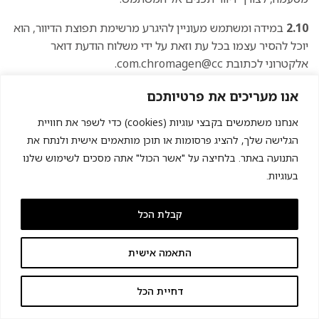
2.10
במידה ומשתמש מעוניין להיגרע מרשימת תפוצת הדיוור, הוא
יוכל להסיר עצמו בכל עת וזאת על ידי משלוח הודעת דואר
אלקטרוני לכתובת com.chromagen@cc.
11 .תניית שיפוט
אנו מעריכים את פרטיותכם
אנחנו משתמשים בקבצי עוגיות (cookies) כדי לשפר את חוויית
כל סכסוך ו/או מחלוקת בקשר עם תקנון זה ו/או האתר ו/או
הגלישה שלך, להציג פרסומות או תוכן מותאמים אישית ולנתח את
האפליקציה ו/או השימוש בהם ו/או השירותים, אם וככל שיתעוררו,
התנועה באתר. בלחיצה על "אשר הכול" אתה מסכים לשימוש שלנו
יתבררו על פי דיני מדינת ישראל בלבד, ואך ורק בבית המשפט
בעוגיות.
המוסמך בעיר חיפה, לו מוקנית סמכות ייחודית ובלעדית.
12 .סיום ההתקשרות
קבלת הכל
1.12
החברה שומרת לעצמה את הזכות, בהתאם לשיקול דעתה
התאמה אישית
הבלעדי, להפסיק, להסיר, לשנות ו/או להגביל )לפי העניין(
מאפיינים, יישומים, שירותים ו/או תכנים הכלולים באתר ו/או
באפליקציה או חלקם ו/או להתנות תנאים בקשר אליהם וזאת
דחיית הכל
מבלי