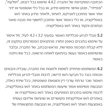
הכתובה המוקדמת של החברה. 4.4.2 שימוש בכל רובוט, "תולעת",
"ספיידר", מנוע אחזור וחיפוש מידע, או בכל כלי אוטומטי או ידני
אחר אשר מתוכנן לאנדקס, לאחזר, ולאתר מידע באתר ו/או
באפליקציה, או כלי כאמור אשר מתוכנן לחשוף את מבנה מאגר
הנתונים והקוד באתר ו/או באפליקציה.
5.2
מבלי לגרוע מכלליות האמור בסעיף 3.2 ו-4.2 לעיל, חל איסור
על שימוש בתכנים באופן החורג מהתנאים המפורטים בתקנון זה,
ללא קבלת הסכמה מפורשת, מראש ובכתב, של החברה, ובלבד
שהשימוש כאמור נעשה בהתאם לאותה הרשאה, ככל שזו ניתנה
כאמור.
6.2
המשתמש מתחייב לשפות ולפצות את החברה, עובדיה והבאים
מכוחה כנגד כל תביעה ו/או דרישה, לרבות ומבלי לגרוע מכלליות
האמור שכר טרחת עורכי דין והוצאות משפטיות, ככל שיהיו כאלה,
הנובעות משימוש אסור שיעשה המשתמש באתר ו/או באפליקציה,
לרבות שימוש בתכנים המופיעים באתר ו/או באפליקציה או
באתרים ו/או אפליקציות מקושרים או שהגישה אליהם נעשית
באמצעות האתר ו/או האפליקציה, או הנובעות מתוצאותיו של