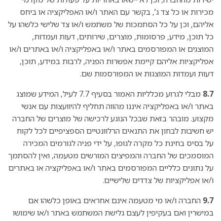
מכירות או כל צד ג', בקשר עם האתר ו/או האפליקציה או ביחס
אליהם, וכן על כל הסתמכות של משתמש ו/או צד שלישי כלשהו על
כל תוכן, מידע, פרסומות, מוצרים, שירותים, דעות ועמדות,
המוצגים או המפורסמים באתר ו/או באפליקציה ו/או באתרים ו/או
אפליקציות אליהם קיימת אפשרות הפניה, לרבות במידע, תוכן,
דעות ועמדות המוצגות או המפורסמות שם.
8.7
מבלי לגרוע מכלליות האמור בסעיף 7.7 לעיל, המידע שמוצג
באתר ו/או באפליקציה איננו מהווה תחליף להיוועצות עם אנשי
מקצוע. מובהר בזאת שבכל הנוגע לרכישה של מוצרים של החברה
יש חשיבות לבחון את התנאים הרלוונטיים הספציפיים לכל לקוח
על בסיס בחינת כל מקרה לגופו, על ידי פניה לגורמים המכירה
המוסמכים של החברה והמפיצים המורשים מטעמה, ואין להסתמך
על נתונים כלליים המפורסמים באתר ו/או באפליקציה או באתרים
ו/או אפליקציות של צדדים שלישיים.
9.7
החברה ו/או מי מטעמה אינם אחראים באופן כלשהו אם
במישרין ואם בעקיפין לעצם גלישת המשתמש באתר ו/או שימושו