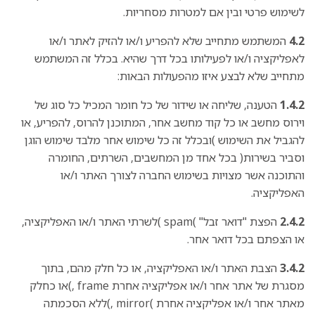
לשימוש פרטי ובין אם למטרות מסחריות.
4.2
המשתמש מתחייב שלא להפריע ו/או להזיק לאתר ו/או
לאפליקציה ו/או לפעילותו בכל דרך שהיא. בכלל זה המשתמש
מתחייב שלא לבצע איזו מהפעולות הבאות:
1.4.2
הטענה, שליחה או שידור של כל חומר המכיל כל סוג של
וירוס מחשב או כל קוד מחשב אחר, המתוכנן להרוס, להפריע, או
להגביל את השימוש )ובכלל זה כל שימוש אחר מלבד שימוש הוגן
וסביר בשירות( בכל אחד מן המחשבים, השרתים, החומרה
והתוכנה אשר מצויות בשימוש החברה לצורך האתר ו/או
האפליקציה.
2.4.2
הפצת "דואר זבל" )spam )לשרתי האתר ו/או האפליקציה,
או הצפתם בכל דואר אחר.
3.4.2
הצבת האתר ו/או האפליקציה, או כל חלק מהם, בתוך
מסגרת של אתר אחר ו/או אפליקציה אחרת frame ,)או כחלק
מאתר אחר ו/או אפליקציה אחרת )mirror ,)ללא הסכמתה