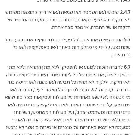
2.4.7
שיבוש ו/או השמטה ו/או שגיאה ו/או אי דיוק כתוצאה משיבוש
ו/או תקלה באמצעי תקשורת, חומרה, תוכנה, מערכת המחשב של
הלקוח או של החברה, או מכל סבה אחרת.
5.7
החברה אינה אחראית לכל פעילות בלתי חוקית שתתבצע, ככל
שתתבצע, על ידי מי מהלקוחות באתר ו/או באפליקציה ו/או כל
גורם אחר.
6.7
לחברה הזכות למנוע או להפסיק, ללא מתן התראה וללא מתן
נימוק כלשהו, את גישתו של כל לקוח באתר ו/או באפליקציה, כולה
ו/או חלקה, וללקוח לא תהיה כל תביעה ו/או טענה ו/או דרישה כגד
החברה בעניין זה.
7.7
מבלי לגרוע מכל האמור לעיל, החברה ו/או
מי מטעמה לא יישאו באחריות על פעולות ועסקאות מכל סוג שהוא
שיתבצעו על ידי משתמשי האתר ו/או באפליקציה, מפרסמיה ו/או
נותני חסותה ומשתמשי צד ג', ועל פעולות המשתמש, רשלנותו
וגישתו לשימוש בשירותי האתר ו/או באפליקציה. החברה ו/או מי
מטעמה לא יישאו באחריות על מוצרים או שירותים אשר לא נרכשו
ישירות מהחברה, וכן לא יישאו באחריות על פעולות של מקדמי