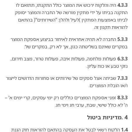
4.3.3
היה והלקוח ירכוש את המוצר כולל התקנתו, תתואם לו
התקנה בביתו על ידי מתקין מורשה של החברה והמוצר יסופק
לביתו באמצעות המתקין )לעיל ולהלן: "השירותים"( בהתאם
להוראות תקנון זה.
5.3.3
החברה לא תהיה אחראית לאיחור בביצוע אספקת המוצר
במקרים שאינם בשליטתה כגון, אך לא רק, במקרים של:
6.3.3
פעולות מלחמה, פעולות איבה, פעולות טרור, מצב חירום,
נזקי טבע או כוח עליון.
7.3.3
שביתה אצל ספקים של שירותים או סחורות הדרושים לייצור
ו/או הובלת המוצרים.
8.3.3
זמני אספקת המוצרים כוללים רק ימי עסקים, קרי ימים א' –
ה' לא כולל שישי, שבת, ערבי חג וימי חג.
4 .מדיניות ביטול
1.4
הלקוח רשאי לבטל את העסקה בהתאם להוראות חוק הגנת