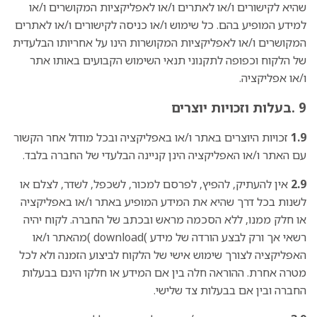
שהיא לקישורים ו/או לאתרים ו/או לאפליקציות המקושרים ו/או
למידע המופיע בהם. כל שימוש ו/או כניסה לקישורים ו/או לאתרים
המקושרים ו/או לאפליקציות המקושרות הינו על אחריותו הבלעדית
של הלקוח וכפופה לתקנוני תנאי השימוש הקבועים באותו אתר
ו/או אפליקציה.
9 .בעלות וזכויות יוצרים
1.9
זכויות היוצרים באתר ו/או באפליקציה ובכל מודול אחר הקשור
עם האתר ו/או האפליקציה הינן קניינה הבלעדי של החברה בלבד.
2.9
אין להעתיק, להפיץ, לפרסם למכור, לשכפל, לשדר, לצלם או
לשנות בכל דרך שהיא את המידע המופיע באתר ו/או באפליקציה
או חלק ממנו, ללא הסכמה מראש ובכתב של החברה. לקוח יהיה
רשאי אך ורק לבצע הורדה של מידע )download )מהאתר ו/או
האפליקציה לצורך שימוש אישי של הלקוח לביצוע הזמנה ולא לכל
מטרה אחרת. ההוראה חלה בין אם המידע או חלקו הינם בבעלות
החברה ובין אם בבעלות צד שלישי.