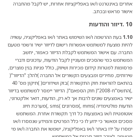
אחרים באינטרנט ו/או באפליקציות אחרות, יש לקבל מהחברה
אישור מראש ובכתב.
10 .דיוור והודעות
1.10
בעת ההרשמה ו/או השימוש באתר ו/או באפליקציה, עשויה
להיות מוצעת למשתמש אפשרות רישום לדיוור ישיר ורשמי מטעם
החברה. עם אישור המשתמש לקבלת הדיוור כאמור, יחשב
המשתמש כמי שהסכים ומעוניין לקבל הודעות, עדכונים ודברי
פרסומות למטרות קידום מכירות ושיווק, כולל פניות בגין מוצרים,
שירותים, מחירים ומבצעים הקשורים אל החברה )להלן: "הדיוור"(
בהתאם להוראות חוק התקשורת )בזק ושידורים( )תיקון מס' 40
,)התשס"ח-2008"( חוק הספאם"(. הדיוור יימסר למשתמש בדיוור
ישיר באמצעים שונים לרבות אך לא רק, הודעות, דואר אלקטרוני,
הודעות מולטימדיה )mms ,)מסרונים )sms ,)מערכת חיוג
אוטומטית ו/או באמצעות כל דרך תקשורת אחרת. המשתמש
מסכים ומאשר כי ידוע לו כי כלל הפרטים והמידע שנמסרו ו/או
ימסרו על ידו באתר ו/או באפליקציה, ישמשו את החברה ו/או מי
מטעמה, לצורך דיוור תכנים אל המשתמש.