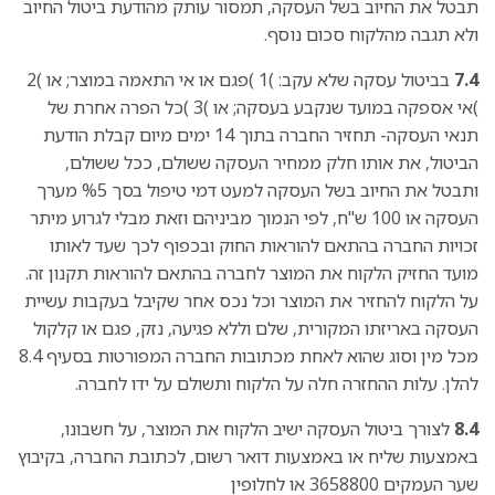
תבטל את החיוב בשל העסקה, תמסור עותק מהודעת ביטול החיוב
ולא תגבה מהלקוח סכום נוסף.
7.4
בביטול עסקה שלא עקב: )1 )פגם או אי התאמה במוצר; או )2
)אי אספקה במועד שנקבע בעסקה; או )3 )כל הפרה אחרת של
תנאי העסקה- תחזיר החברה בתוך 14 ימים מיום קבלת הודעת
הביטול, את אותו חלק ממחיר העסקה ששולם, ככל ששולם,
ותבטל את החיוב בשל העסקה למעט דמי טיפול בסך %5 מערך
העסקה או 100 ש"ח, לפי הנמוך מביניהם וזאת מבלי לגרוע מיתר
זכויות החברה בהתאם להוראות החוק ובכפוף לכך שעד לאותו
מועד החזיק הלקוח את המוצר לחברה בהתאם להוראות תקנון זה.
על הלקוח להחזיר את המוצר וכל נכס אחר שקיבל בעקבות עשיית
העסקה באריזתו המקורית, שלם וללא פגיעה, נזק, פגם או קלקול
מכל מין וסוג שהוא לאחת מכתובות החברה המפורטות בסעיף 8.4
להלן. עלות ההחזרה חלה על הלקוח ותשולם על ידו לחברה.
8.4
לצורך ביטול העסקה ישיב הלקוח את המוצר, על חשבונו,
באמצעות שליח או באמצעות דואר רשום, לכתובת החברה, בקיבוץ
שער העמקים 3658800 או לחלופין