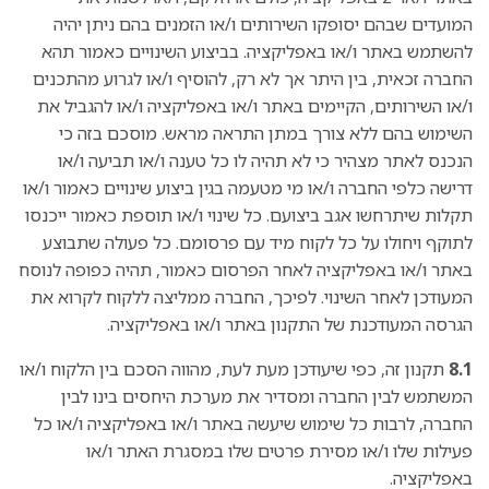
המועדים שבהם יסופקו השירותים ו/או הזמנים בהם ניתן יהיה
להשתמש באתר ו/או באפליקציה. בביצוע השינויים כאמור תהא
החברה זכאית, בין היתר אך לא רק, להוסיף ו/או לגרוע מהתכנים
ו/או השירותים, הקיימים באתר ו/או באפליקציה ו/או להגביל את
השימוש בהם ללא צורך במתן התראה מראש. מוסכם בזה כי
הנכנס לאתר מצהיר כי לא תהיה לו כל טענה ו/או תביעה ו/או
דרישה כלפי החברה ו/או מי מטעמה בגין ביצוע שינויים כאמור ו/או
תקלות שיתרחשו אגב ביצועם. כל שינוי ו/או תוספת כאמור ייכנסו
לתוקף ויחולו על כל לקוח מיד עם פרסומם. כל פעולה שתבוצע
באתר ו/או באפליקציה לאחר הפרסום כאמור, תהיה כפופה לנוסח
המעודכן לאחר השינוי. לפיכך, החברה ממליצה ללקוח לקרוא את
הגרסה המעודכנת של התקנון באתר ו/או באפליקציה.
8.1
תקנון זה, כפי שיעודכן מעת לעת, מהווה הסכם בין הלקוח ו/או
המשתמש לבין החברה ומסדיר את מערכת היחסים בינו לבין
החברה, לרבות כל שימוש שיעשה באתר ו/או באפליקציה ו/או כל
פעילות שלו ו/או מסירת פרטים שלו במסגרת האתר ו/או
באפליקציה.