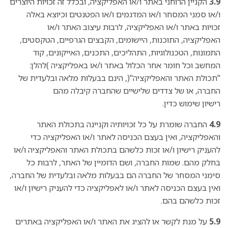
3.9
הקניין הרוחני באתר ו/או האפליקציה, ובכלל זה זכויות היוצרים
ו/או סמני המסחר ו/או המדגמים ו/או הפטנטים וכיוצא באלה
זכויות באתר ו/או האפליקציה, לרבות עיצוב האתר ו/או
האפליקציה, התוכנות, היישומים, הקבצים הגרפיים, הטקסטים,
התמונות, הטכנולוגיות, התהליכים, התכנים, האייקונים, קוד
המחשב וכל חומר אחר הכלול באתר ו/או באפליקציה )להלן:
"תכולת האתר והאפליקציה"(, הינם בבעלות מלאה ובלעדית של
החברה, או של צדדים שלישיים שהחברה קיבלה מהם
רישיון שימוש כדין.
4.9
החברה שומרת על כל זכויותיה וקניינה בתכולת האתר
והאפליקציה, ואין בעצם הכניסה לאתר ו/או האפליקציה כדי
להעניק רישיון ו/או זכות כלשהם בתכולת האתר והאפליקציה ו/או
בחלק מהם. שמות החברה, ושם הדומיין של האתר, לרבות כל
סימני המסחר של החברה הם בבעלות מלאה ובלעדית של החברה,
ואין בעצם הכניסה לאתר ו/או לאפליקציה כדי להעניק רישיון ו/או
זכות כלשהם בהם.
5.9
על מנת לקשר או להציג את האתר ו/או האפליקציה באתרים