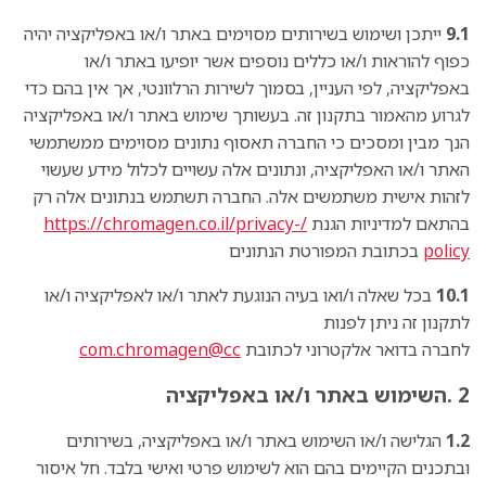
9.1
ייתכן ושימוש בשירותים מסוימים באתר ו/או באפליקציה יהיה
כפוף להוראות ו/או כללים נוספים אשר יופיעו באתר ו/או
באפליקציה, לפי העניין, בסמוך לשירות הרלוונטי, אך אין בהם כדי
לגרוע מהאמור בתקנון זה. בעשותך שימוש באתר ו/או באפליקציה
הנך מבין ומסכים כי החברה תאסוף נתונים מסוימים ממשתמשי
האתר ו/או האפליקציה, ונתונים אלה עשויים לכלול מידע שעשוי
לזהות אישית משתמשים אלה. החברה תשתמש בנתונים אלה רק
בהתאם למדיניות הגנת
/https://chromagen.co.il/privacy-
policy
בכתובת המפורטת הנתונים
10.1
בכל שאלה ו/ואו בעיה הנוגעת לאתר ו/או לאפליקציה ו/או
לתקנון זה ניתן לפנות
לחברה בדואר אלקטרוני לכתובת
com.chromagen@cc
2 .השימוש באתר ו/או באפליקציה
1.2
הגלישה ו/או השימוש באתר ו/או באפליקציה, בשירותים
ובתכנים הקיימים בהם הוא לשימוש פרטי ואישי בלבד. חל איסור