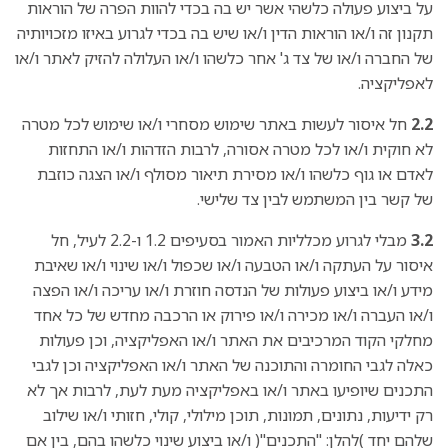
על ביצוע פעולה כלשהי אשר יש בה בכדי להוות הפרה של הוראות
תקנון זה ו/או הוראות הדין ו/או שיש בה בכדי לגרוע באיזו מזכויותיה
של החברה ו/או של צד ג' אחר כלשהו ו/או העלולה להזיק לאתר ו/או
לאפליקציה.
2.2
חל איסור לעשות באתר שימוש מסחרי ו/או שימוש לכל מטרה
לא חוקית ו/או לכל מטרה אסורה, לרבות הזדהות ו/או התחזות
לאדם או גוף כלשהו ו/או מסירת תיאור מסולף ו/או הצגה כוזבת
של קשר בין המשתמש לבין צד שלישי.
3.2
מבלי לגרוע מכלליות האמור בסעיפים 1.2 ו-2.2 לעיל, חל
איסור על העתקה ו/או הטבעה ו/או שכפול ו/או שינוי ו/או שאיבת
מידע ו/או ביצוע פעולות של הנדסה חוזרת ו/או עריכה ו/או הפצה
ו/או העברה ו/או מכירה ו/או פירוק או הרכבה מחדש של כל אחד
מחלקי הקוד המרכיבים את האתר ו/או האפליקציה, וכן פעולות
כאלה לגבי החומרה והתוכנה של האתר ו/או האפליקציה וכן לגבי
התכנים שיופיעו באתר ו/או באפליקציה מעת לעת, לרבות אך לא
רק ידיעות, נתונים, תמונות, תוכן מילולי, קולי, חזותי ו/או שילוב
שלהם יחד )להלן: "התכנים"( ו/או ביצוע שינוי כלשהו בהם, בין אם