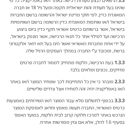
3.3
הרשאים לבצע פעולות רכישה באתר ו/או באפליקציה: כל מי
שהינו בעל תעודת זהות ישראלית תקפה ומעל גיל 18 או חברה
המאוגדת כדין, לפי חוקי מדינת ישראל והרשומה ברשם החברות
בישראל ו/או שותפות המאוגדת כדין הרשומה ברשם השותפויות
בישראל, אשר ברשותם כרטיס אשראי תקף כדין ביום ביצוע
הרכישה ועד למילוי אחר כל תנאי הרכישה, אשר הונפק בישראל,
על ידי אחת מחברות האשראי ואשר הינו בעל תא דואר אלקטרוני
ברשת, ומכובד ע"י החברה במהלך העסקים הרגיל שלה.
1.3.3
בעת הרכישה, הלקוח מתחייב למסור לחברה פרטים
מדויקים, נכונים ומלאים בלבד.
2.3.3
מובהר כי אין כל התחייבות לכך שמחיר המוצר ו/או באתר
ו/או באפליקציה יהיה זהה למחירו אצל צדדים שלישיים.
3.3.3
בכפוף לתשלום מלא עבור המוצר ו/או השירותים באמצעות
כרטיס האשראי, החברה תעשה מאמץ ותדאג לאספקת המוצר
הנרכש באתר למרכז חלוקה קרוב לבית הלקוח, במועד האמור
בסעיף 1.6 להלן, אלא אם צוין מפורשות אחרת.