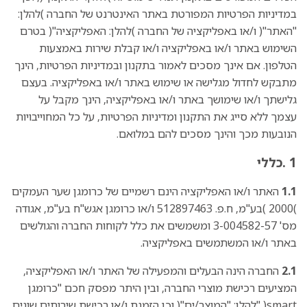
במדיניות הפרטיות המפורטת באתר האינטרנט של החברה )להלן:
"האתר"( ו/או באפליקציה של החברה )להלן: האפליקציה"( בטרם
השימוש באתר ו/או באפליקציה ו/או קבלת שירות באמצעות
הטלפון. אם אינך מסכים לאמור בתקנון ובמדיניות הפרטיות, הינך
מתבקש לחדול מגלישה או שימוש באתר ו/או באפליקציה. בעצם
גלישתך ו/או שימושך באתר ו/או באפליקציה, הינך מקבל על
עצמך ללא סייג את התקנון ומדיניות הפרטיות, על כל המחוייבויות
הנובעות מכך והינך מסכים להם במלואם.
1 .כללי
1.1
האתר ו/או האפליקציה הינם רשמיים של כרומגן שער העמקים
)2000 )בע"מ, ח.פ. 512897463 ו/או כרומגן אגש"ח בע"מ, אגודה
מס' 3-004582-57 ומשמשים את כלל לקוחות החברה והגולשים
באתר ו/או המשתמשים באפליקציה.
2.1
החברה הינה הבעלים והמפעילה של האתר ו/או האפליקציה,
המציעים רכישת מוצרי החברה, ובין היתר מפסק חכם "כרומגן
smart( "להלן: "המוצר/ים"( וכן הזמנת ו/או רכישת שירותים שונים.