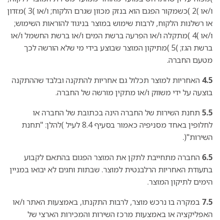
ו/או )2 )כשמקור הפגם הוא בנזק מכוון שגרם הלקוח; ו/או )3 )מזדון
או רשלנות הלקוח, לרבות שימוש במוצר בניגוד להוראות השימוש;
ו/או )4 )מתקלה ו/או הפרעה ברשת המים ו/או ברשת החשמל ו/או
ברשת הגז; )5 )מתיקון המוצר שבוצע בידי מי שלא הורשה לכך
מטעם החברה.
4.5
האחריות למוצר תכלול גם אחריות להתקנה ובלבד שההתקנה
בוצעה על ידי משווק ו/או מתקין מורשה של החברה.
5.5
תחנת השירות של החברה הינה בכתובת של החברה או
לחלופין באחד מסניפיה כאמור בסעיף 8.4 לעיל )להלן: "תחנת
השירות"(.
6.5
החברה מתחייבת לתקן את המוצר הפגום בהתאם לקבוע
בתעודת האחריות הרלבנטית למוצר. שבתות וחגים לא יבואו במניין
הימים לתיקון המוצר.
7.5
במקרה בו נרכש מוצר, לרבות התקנתו, באמצעות האתר ו/או
האפליקציה או באמצעות מרכז השירות והמכירות הארצי של