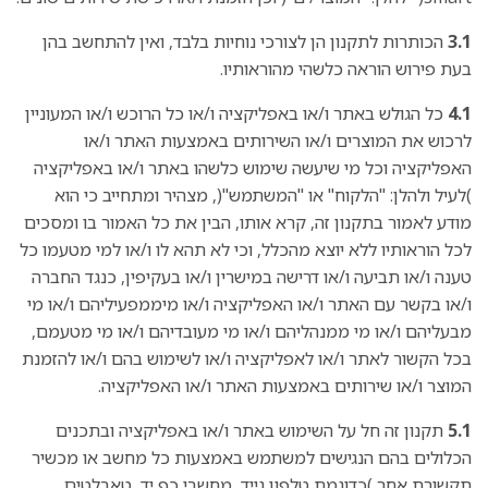
3.1
הכותרות לתקנון הן לצורכי נוחיות בלבד, ואין להתחשב בהן
בעת פירוש הוראה כלשהי מהוראותיו.
4.1
כל הגולש באתר ו/או באפליקציה ו/או כל הרוכש ו/או המעוניין
לרכוש את המוצרים ו/או השירותים באמצעות האתר ו/או
האפליקציה וכל מי שיעשה שימוש כלשהו באתר ו/או באפליקציה
)לעיל ולהלן: "הלקוח" או "המשתמש"(, מצהיר ומתחייב כי הוא
מודע לאמור בתקנון זה, קרא אותו, הבין את כל האמור בו ומסכים
לכל הוראותיו ללא יוצא מהכלל, וכי לא תהא לו ו/או למי מטעמו כל
טענה ו/או תביעה ו/או דרישה במישרין ו/או בעקיפין, כנגד החברה
ו/או בקשר עם האתר ו/או האפליקציה ו/או מיממפעיליהם ו/או מי
מבעליהם ו/או מי ממנהליהם ו/או מי מעובדיהם ו/או מי מטעמם,
בכל הקשור לאתר ו/או לאפליקציה ו/או לשימוש בהם ו/או להזמנת
המוצר ו/או שירותים באמצעות האתר ו/או האפליקציה.
5.1
תקנון זה חל על השימוש באתר ו/או באפליקציה ובתכנים
הכלולים בהם הנגישים למשתמש באמצעות כל מחשב או מכשיר
תקשורת אחר )כדוגמת טלפון נייד, מחשבי כף יד, טאבלטים