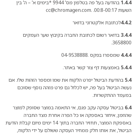
1.4.4
בהודעה בעל פה בטלפון מס' 9944 *בימים א' – ה' בין
השעות 00:8-00:17. .cc@chromagen.com
4.4.2
לכתובת אלקטרוני בדואר
3.4.4
בדואר רשום לכתובת החברה בקיבוץ שער העמקים
3658800.
4.4.4
שמספרו בפקס .04-9538888
5.4.4
באמצעות דף צור קשר באתר.
5.4
בהודעת הביטול יפרט הלקוח את שמו ומספר הזהות שלו. אם
נעשה הביטול בעל פה, יש לכלול גם פרט מזהה נוסף שסוכם
במעמד ההתקשרות.
6.4
בביטול עסקה עקב פגם, אי התאמה במוצר שסופק למוצר
שהוזמן, איחור באספקה או כל הפרה אחרת מצד החברה
באספקת המוצר, תחזיר החברה בתוך 14 ימים מיום קבלת הודעת
הביטול, את אותו חלק ממחיר העסקה ששולם על ידי הלקוח,