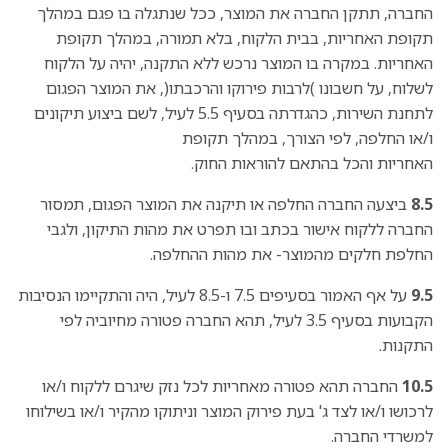
החברה, תתקן החברה את המוצר, ככל שנתגלה בו פגם במהלך
תקופת האחריות, בבית הלקוח, בלא תמורה, במהלך תקופת
האחריות. במקרה בו המוצר נרכש ללא התקנה, יהיה על הלקוח
לשלוח, על חשבונו )לרבות פירוקו והרכבתו(, את המוצר הפגום
לתחנת השירות, כהגדרתה בסעיף 5.5 לעיל, לשם ביצוע תיקונים
ו/או החלפה, לפי הצורך, במהלך תקופת
האחריות והכל בהתאם להוראות החוק.
8.5
ביצעה החברה החלפה או תיקנה את המוצר הפגום, תמסור
החברה ללקוח אישור בכתב ובו תפרט את מהות התיקון, ולגבי
החלפת חלקים מהמוצר- את מהות ההחלפה.
9.5
על אף האמור בסעיפים 7.5 ו-8.5 לעיל, היה והתקיימו הנסיבות
הקבועות בסעיף 3.5 לעיל, תהא החברה פטורה מחיוביה לפי
התקנות.
10.5
החברה תהא פטורה מאחריות לכל נזק שיגרם ללקוח ו/או
לרכושו ו/או לצד ג' בעת פירוק המוצר וניתוקו מהקיר ו/או בשילוחו
למשרדי החברה.