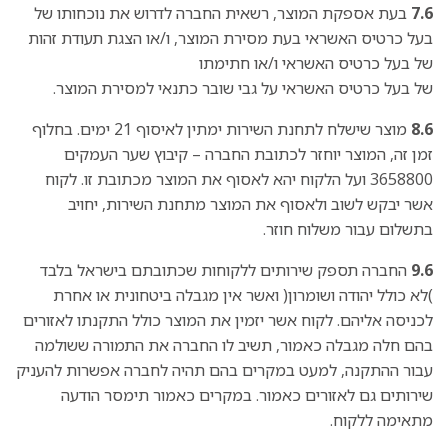
7.6
בעת אספקת המוצר, רשאית החברה לדרוש את נוכחותו של
בעל כרטיס האשראי בעת מסירת המוצר, ו/או הצגת תעודת זהות
של בעל כרטיס האשראי ו/או חתימתו
של בעל כרטיס האשראי על גבי שובר כתנאי למסירת המוצר.
8.6
מוצר שישלח לתחנת השירות ימתין לאיסוף 21 ימים. בחלוף
זמן זה, המוצר יוחזר לכתובת החברה – קיבוץ שער העמקים
3658800 ועל הלקוח יהא לאסוף את המוצר מכתובת זו. לקוח
אשר יבקש לשוב ולאסוף את המוצר מתחנת השירות, יחויב
בתשלום עבור משלוח חוזר.
9.6
החברה תספק שירותים ללקוחות שכתובתם בישראל בלבד
)לא כולל יהודה ושומרון( ואשר אין מגבלה ביטחונית או אחרת
לכניסה אליהם. לקוח אשר יזמין את המוצר כולל התקנתו לאזורים
בהם חלה מגבלה כאמור, תשיב לו החברה את התמורה ששולמה
עבור ההתקנה, למעט במקרים בהם תהיה לחברה אפשרות להעניק
שירותים גם לאזורים כאמור. במקרים כאמור תימסר הודעה
מתאימה ללקוח.