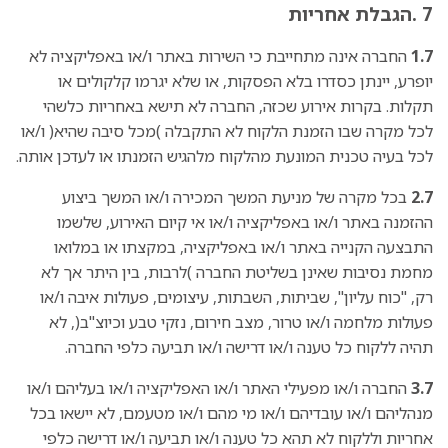
7 .הגבלת אחריות
1.7
החברה אינה מתחייבת כי השירות באתר ו/או באפליקציה לא
יופרע, יינתן כסדרו בלא הפסקות, או שלא יגרמו קלקולים או
תקלות. בקרות אירוע שכזה, החברה לא תישא באחריות כלשהי
לכל מקרה שבו הזמנת הלקוח לא התקבלה )מכל סיבה שהיא( ו/או
לכל בעיה טכנית המונעת מהלקוח מלהגיש הזמנתו או לעדכן אותה.
2.7
בכל מקרה של מניעת המשך המכירה ו/או המשך ביצוע
ההזמנה באתר ו/או באפליקציה ו/או אי קיום האירוע, שלשמו
התבצעה הקנייה באתר ו/או באפליקציה, במקצתו או במלואו
מחמת נסיבות שאינן בשליטת החברה )לרבות, בין היתר אך לא
רק, "כוח עליון", שביתות, השבתות, עיצומים, פעולות איבה ו/או
פעולות מלחמה ו/או טרור, מצב חירום, נזקי טבע וכיוצ"ב(, לא
תהיה ללקוח כל טענה ו/או דרישה ו/או תביעה כלפי החברה.
3.7
החברה ו/או מפעילי האתר ו/או האפליקציה ו/או בעליהם ו/או
מנהליהם ו/או עובדיהם ו/או מי מהם ו/או מטעמם, לא יישאו בכל
אחריות וללקוח לא תהא כל טענה ו/או תביעה ו/או דרישה כלפי