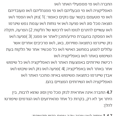
החברה ו/או מי ממפעילי האתר ו/או
האפליקציה ו/או מי מבעליהם ו/או מי ממנהליהם ו/או מעובדיהם
ו/או מי מטעמם בקשר עם נזקים כאמור: )1 )נזק ו/או הפסד ו/או
הוצאה מכל סוג ו/או פגיעה ו/או אי נוחות ו/או עגמת נפש שיגרמו
ו/או עשויים להיגרם לגופו ו/או לרכושו של הלקוח; 2) הפרעה, תקלה
ו/או הפסקה בהעברת מידע/תוכן לאתר או ממנו; )3 )פגיעה ו/או
נזק שייגרמו כתוצאה מווירוס, באג, ו/או מרכיבים אחרים אשר
עלולים לפגוע במחשב האישי ו/או כל מכשיר אחר של הלקוח בעת
השימוש באתר ו/או באפליקציה ו/או
רכישת שירותים באמצעות האתר ו/או האפליקציה ו/או כל שימוש
אחר באתר ו/או באפליקציה; )4 )פגיעה ו/או נזק ו/או שיבוש ו/או
אבדן שייגרמו כתוצאה משימוש באיזה מתכני האתר ו/או
האפליקציה ו/או השירותים המצויים בהם.
4.7
החברה אינה אחראית לנזק מכל מין וסוג שהוא לרבות, בין
היתר אך לא רק, בקרות כל אחד מהאירועים ו/או הגורמים שיפורטו
להלן:
1.4.7
איחור ו/או עיכוב עקב עומס בקווי תקשורת;