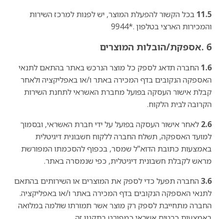
11.5
בכל הקשור להפעלת המוצר, יש לפנות למרכז השירות
והמכירות הארצי בטלפון .*9944
6 .אספקת/הובלות המוצרים
1.6
החברה תדאג לספק כל מוצר הנרכש באתר בהתאם לתנאי
האספקה הנקובים בדף המכירה באתר ו/או באפליקציה ולאחר
קבלת אישור העסקה בפועל מחברת האשראי לתחנת השירות
הקרובה לבית הלקוח.
2.6
לאחר אישור העסקה בפועל על ידי חברת האשראי, ובסמוך
למועד האספקה, תשלח החברה ללקוח חשבונית דיגיטלית
באמצעות כתובת הדוא"ל שמסר, בכפוף להסכמתו המפורשת
מראש לקבלת חשבונית דיגיטלית, כפי שנמסרה באתר.
3.6
החברה תפעל כדי לספק את המוצרים או השירותים בהתאם
לתנאי האספקה הנקובים בדף המכירה באתר ו/או באפליקציה.
החברה מתחייבת לספק רק מוצר אשר תמורתו שולמה במלואה
באמצעות כרטיס אשראי כמפורט בתקנון זה.