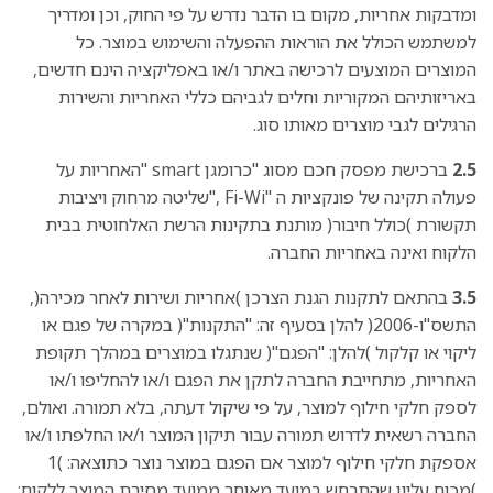
ומדבקות אחריות, מקום בו הדבר נדרש על פי החוק, וכן ומדריך
למשתמש הכולל את הוראות ההפעלה והשימוש במוצר. כל
המוצרים המוצעים לרכישה באתר ו/או באפליקציה הינם חדשים,
באריזותיהם המקוריות וחלים לגביהם כללי האחריות והשירות
הרגילים לגבי מוצרים מאותו סוג.
2.5
ברכישת מפסק חכם מסוג "כרומגן smart "האחריות על
פעולה תקינה של פונקציות ה "Fi-Wi ,"שליטה מרחוק ויציבות
תקשורת )כולל חיבור( מותנת בתקינות הרשת האלחוטית בבית
הלקוח ואינה באחריות החברה.
3.5
בהתאם לתקנות הגנת הצרכן )אחריות ושירות לאחר מכירה(,
התשס"ו-2006( להלן בסעיף זה: "התקנות"( במקרה של פגם או
ליקוי או קלקול )להלן: "הפגם"( שנתגלו במוצרים במהלך תקופת
האחריות, מתחייבת החברה לתקן את הפגם ו/או להחליפו ו/או
לספק חלקי חילוף למוצר, על פי שיקול דעתה, בלא תמורה. ואולם,
החברה רשאית לדרוש תמורה עבור תיקון המוצר ו/או החלפתו ו/או
אספקת חלקי חילוף למוצר אם הפגם במוצר נוצר כתוצאה: )1
)מכוח עליון שהתרחש במועד מאוחר ממועד מסירת המוצר ללקוח;